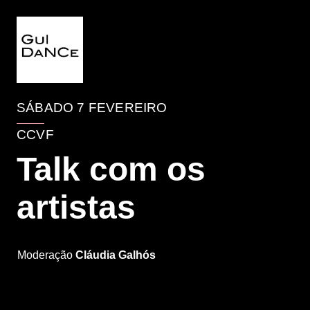
EVENTO
SÁBADO 7 FEVEREIRO
CCVF
Talk com os
artistas
Compagnie Marie Chouinard
Moderação
Cláudia Galhós
Participação gratuita, até ao limite da lotação disponível